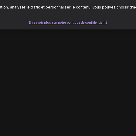
ion, analyser le trafic et personnaliser le contenu. Vous pouvez choisir d'
En savoir plus sur notre politique de confidentialité
LÉGAL
 d'aide
Conditions d'utilisation
ontacter
Politique de confidentialité
er un problème
Mentions légales
Cookies
© 2024 MimiDrama. Tous droits réservés.
 une plateforme de streaming dédiée aux dramas chinois. Découvrez les meilleures séries