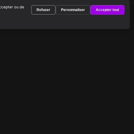
accepter ou de
Refuser
Personnaliser
Accepter tout
À PROPOS
À propos de MimiDrama
Carrières
Presse
Investisseurs
 asiatiques en