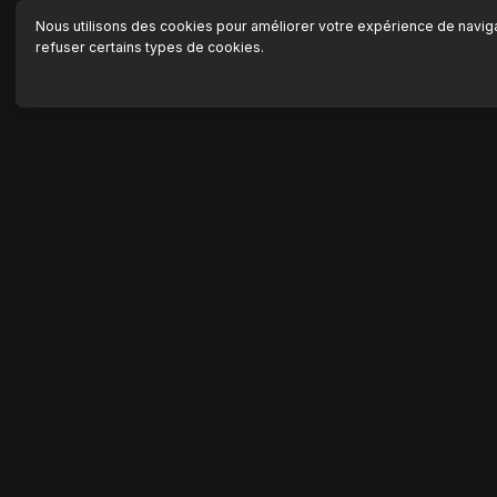
Nous utilisons des cookies pour améliorer votre expérience de navigat
refuser certains types de cookies.
NAVIGATION
AIDE
Accueil
Centre
Séries
Nous c
Ma liste
Signal
FAQ
MimiDrama est