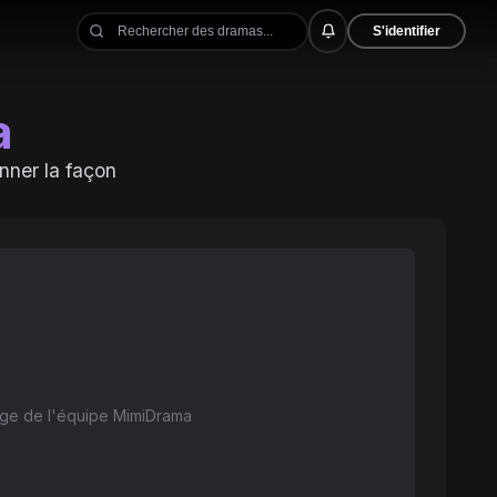
S'identifier
a
onner la façon
ge de l'équipe MimiDrama