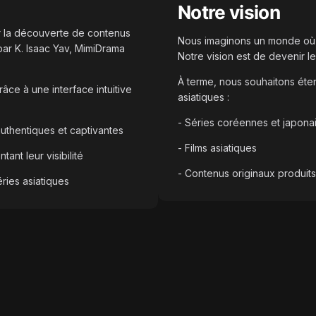
Notre vision
r la découverte de contenus
Nous imaginons un monde où l
 par K. Isaac Yav, MimiDrama
Notre vision est de devenir le
À terme, nous souhaitons éte
ce à une interface intuitive
asiatiques :
- Séries coréennes et japona
 authentiques et captivantes
- Films asiatiques
ant leur visibilité
- Contenus originaux produit
ries asiatiques