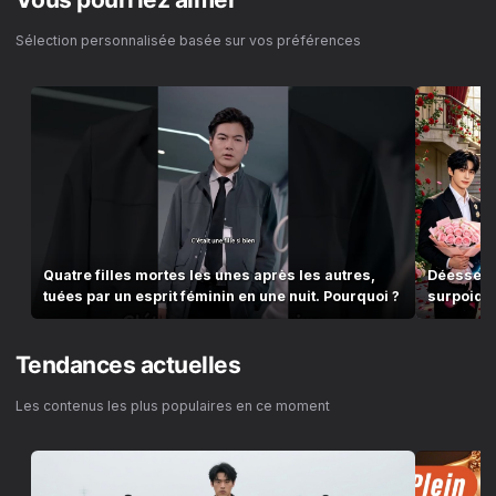
Sélection personnalisée basée sur vos préférences
Quatre filles mortes les unes après les autres,
Déesse cu
tuées par un esprit féminin en une nuit. Pourquoi ?
surpoids:
épouse le
Tendances actuelles
Les contenus les plus populaires en ce moment