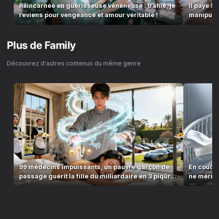
Réincarnée en guérisseuse vénéneuse : trahie, je
Il paye 50
reviens pour vengeance et amour véritable !
manipulate
Plus de
Family
Découvrez d'autres contenus du même genre
99 médecins impuissants, un pauvre garçon de
En couche
passage guérit la fille du milliardaire en 3 piqûres
ne mérite
!