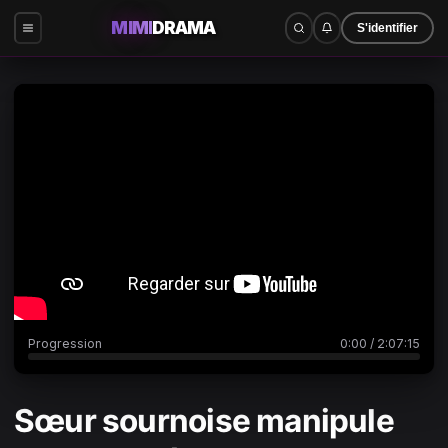
MIMI
DRAMA
S'identifier
0:00
/
2:07:15
Progression
0:00
/
2:07:15
Sœur sournoise manipule