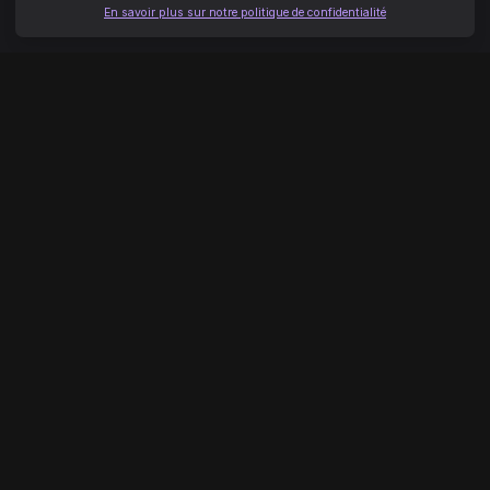
En savoir plus sur notre politique de confidentialité
NAVIGATION
AIDE
Accueil
Centre d'aide
Séries
Nous contacter
Ma liste
Signaler un problème
FAQ
LÉGAL
À PROPOS
Conditions d'utilisation
À propos de MimiDrama
Politique de confidentialité
Carrières
Mentions légales
Presse