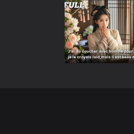
J’ai dû coucher avec homme pour 
je le croyais laid,mais il est beau
mo