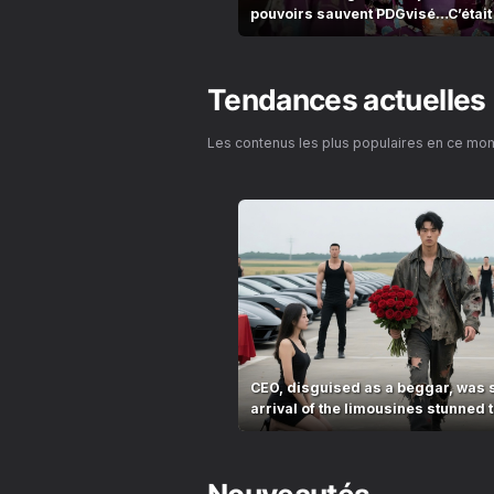
pouvoirs sauvent PDGvisé…C’était
d’il y a 5ans!
Tendances actuelles
Les contenus les plus populaires en ce mo
CEO, disguised as a beggar, was 
arrival of the limousines stunned t
village!