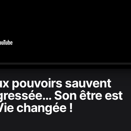
0:00
/
1:05:59
ux pouvoirs sauvent
ressée… Son être est
 Vie changée !