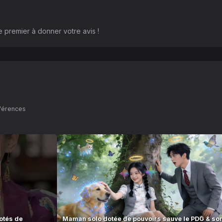
 premier à donner votre avis !
éférences
otés de
Maman solo dotée de pouvoirs sauve le PDG & so