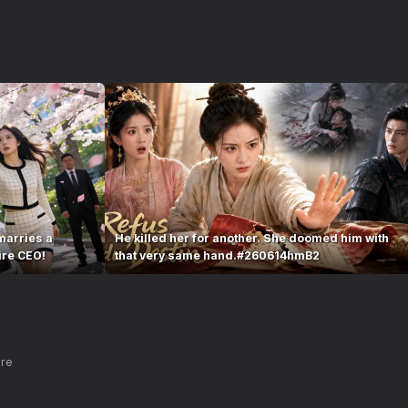
marries a
He killed her for another. She doomed him with
ire CEO!
that very same hand.#260614hmB2
nre