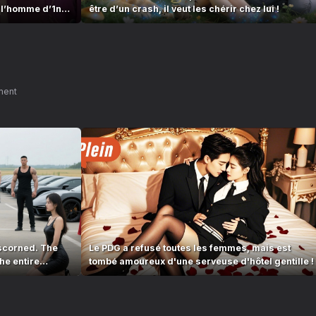
 l’homme d’1nuit
être d’un crash, il veut les chérir chez lui !
ment
scorned. The
Le PDG a refusé toutes les femmes, mais est
he entire
tombé amoureux d'une serveuse d'hôtel gentille !