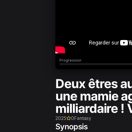
Progression
Deux êtres a
une mamie ag
milliardaire !
2025
0
Fantasy
Synopsis