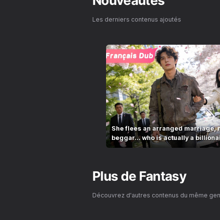
Nouveautés
Les derniers contenus ajoutés
She flees an arranged marriage, 
beggar… who is actually a billiona
Plus de
Fantasy
Découvrez d'autres contenus du même ge