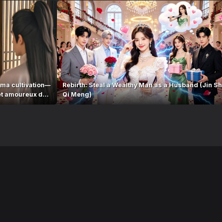
ma cultivation—
Rebirth: Steal a Wealthy Man as a Husband (Jin Sh
 et amoureux de
Qi Meng)