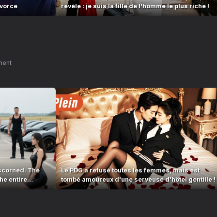
ivorce
révèle : je suis la fille de l'homme le plus riche !
ment
scorned. The
Le PDG a refusé toutes les femmes, mais est
he entire
tombé amoureux d'une serveuse d'hôtel gentille !