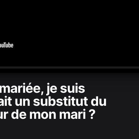
0:00
/
1:58:55
mariée, je suis
it un substitut du
r de mon mari ?