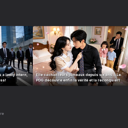
 a lowly intern,
Elle cachait leurs jumeaux depuis six ans… Le
ess!
PDG découvre enfin la vérité et la reconquiert
nre