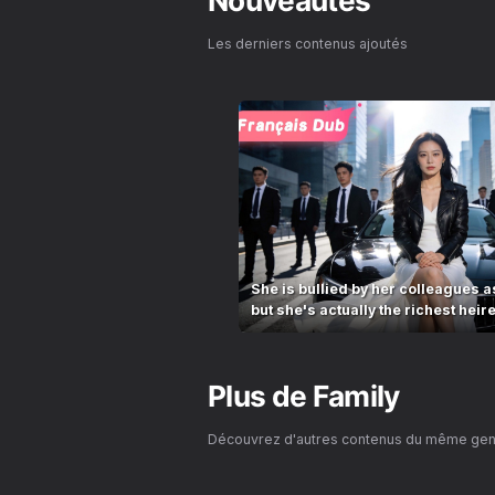
Nouveautés
Les derniers contenus ajoutés
She is bullied by her colleagues as
but she's actually the richest heir
Plus de
Family
Découvrez d'autres contenus du même ge