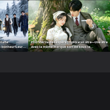
llette
PDG stérile désespéré implore un être—Une être
-bonheur!Leur
avec la même marque sort de sous le
bureau:«Papa!»?