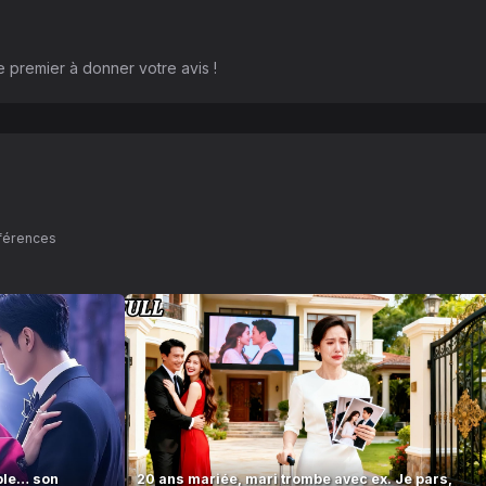
 premier à donner votre avis !
éférences
ble… son
20 ans mariée, mari trombe avec ex. Je pars,