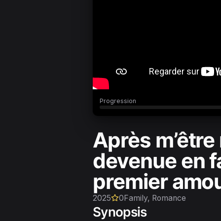
Progression
Après m’être 
devenue en fa
premier amou
2025
0
Family, Romance
Synopsis