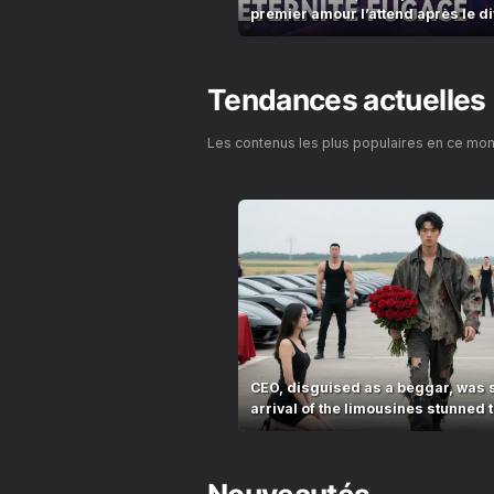
premier amour l’attend après le d
Tendances actuelles
Les contenus les plus populaires en ce mo
CEO, disguised as a beggar, was 
arrival of the limousines stunned t
village!