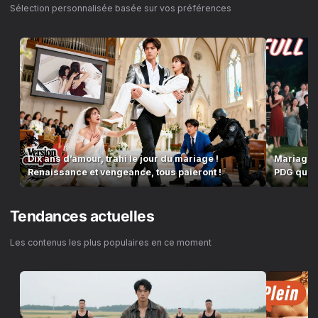
Sélection personnalisée basée sur vos préférences
Dix ans d’amour, trahi le jour du mariage !
Mariage, 
Renaissance et vengeance, tous paieront !
PDG qui l
Tendances actuelles
Les contenus les plus populaires en ce moment