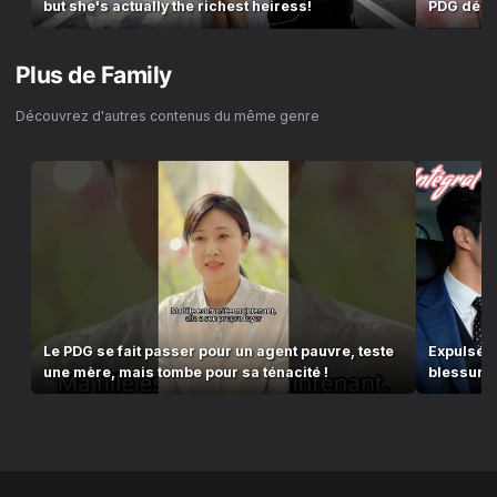
but she's actually the richest heiress!
PDG décou
Plus de
Family
Découvrez d'autres contenus du même genre
Le PDG se fait passer pour un agent pauvre, teste
Expulsée 
une mère, mais tombe pour sa ténacité !
blessure 