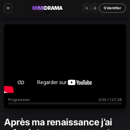
MIMI
DRAMA
S'identifier
0:00
/
1:27:26
Progression
0:00
/
1:27:26
Après ma renaissance j’ai