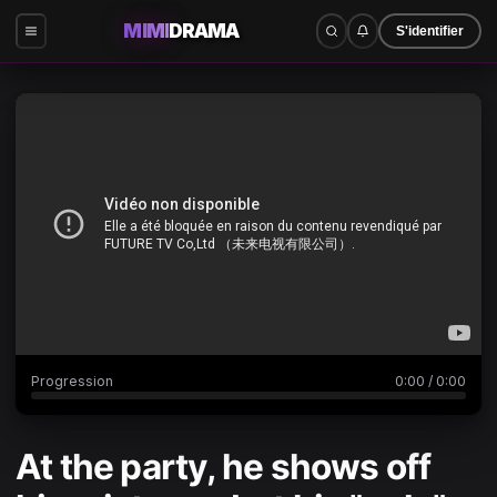
MIMI
DRAMA
S'identifier
0:00
/
0:00
Progression
0:00
/
0:00
At the party, he shows off