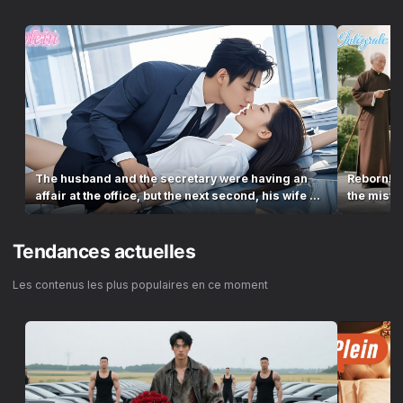
The husband and the secretary were having an
Reborn! T
affair at the office, but the next second, his wife ...
the mistr
Tendances actuelles
Les contenus les plus populaires en ce moment