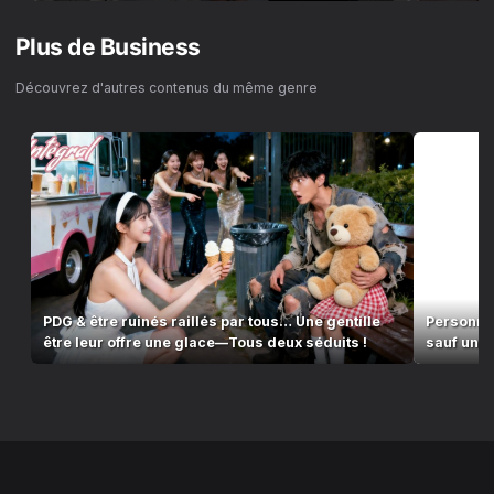
Plus de
Business
Découvrez d'autres contenus du même genre
PDG & être ruinés raillés par tous… Une gentille
Personne 
être leur offre une glace—Tous deux séduits !
sauf une 