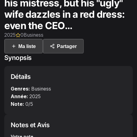
his mistress, but his "ugly"
wife dazzles in a red dress:
even the CEO...
2025
0
Business
Ma liste
Partager
Synopsis
Détails
Genres:
Business
Année:
2025
Note:
0
/5
Notes et Avis
Votre note