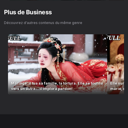
Plus de
Business
Découvrez d'autres contenus du même genre
Mariage: il tua sa famille, la tortura. Elle se tourna
Elle surgi
vers un autre... il implora pardon!
marié, mai