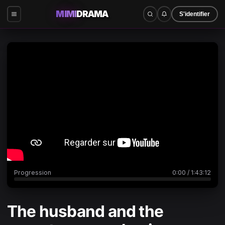
MIMI
DRAMA
S'identifier
0:00
/
1:43:12
Progression
0:00
/
1:43:12
The husband and the