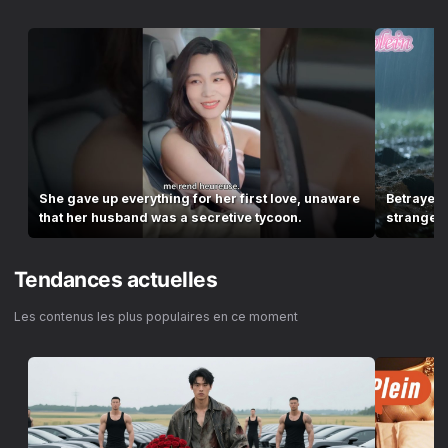
She gave up everything for her first love, unaware
Betrayed 
that her husband was a secretive tycoon.
stranger:
long ...
Tendances actuelles
Les contenus les plus populaires en ce moment