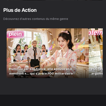
Plus de
Action
Découvrez d'autres contenus du même genre
Humiliée par son fiancé, elle épouse un «
PDG las de
mendiant »… qui s’avère PDG milliardaire !
argument