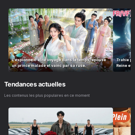
L'espionne d'élite voyage dans le temps, épouse
Trahie pa
un prince malade et vainc par sa ruse.
Reine et
Tendances actuelles
Les contenus les plus populaires en ce moment