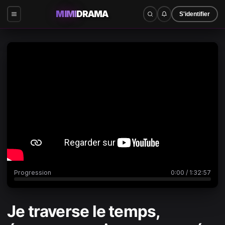
MIMI
DRAMA
S'identifier
0:00
/
1:32:57
Progression
0:00
/
1:32:57
Je traverse le temps,