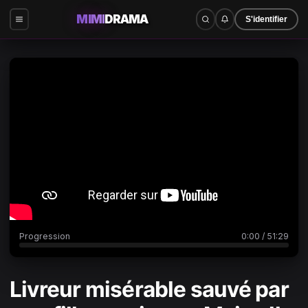
MIMI
DRAMA
S'identifier
0:00
/
51:29
Progression
0:00
/
51:29
Livreur misérable sauvé par