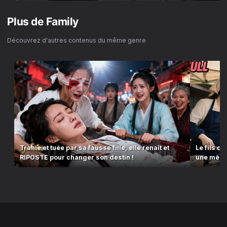
Plus de
Family
Découvrez d'autres contenus du même genre
Trahie et tuée par sa fausse fille, elle renaît et
Le fils d
RIPOSTE pour changer son destin !
une mère 