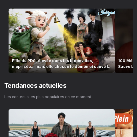
Fille du PDG, élevée dans les bidonvilles,
100 Méde
méprisée… mais elle chasse le démon et sauve la
Sauve Le 
famille !
“Papa”
Tendances actuelles
Les contenus les plus populaires en ce moment