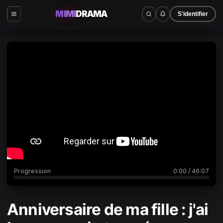
MIMI
DRAMA
S'identifier
0:00
/
46:07
Progression
0:00
/
46:07
Anniversaire de ma fille : j'ai