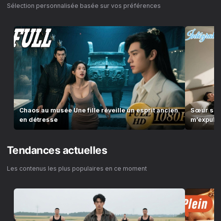
Sélection personnalisée basée sur vos préférences
Chaos au musée Une fille réveille un esprit ancien
Sœur sou
en détresse
m’expuls
esprit!
Tendances actuelles
Les contenus les plus populaires en ce moment