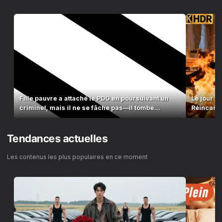
Fille pauvre a attaché le PDG en poursuivant un
Le jour d
criminel, mais il ne se fâche pas—il tombe
Réincarné
amoureux!
meurtrier
Tendances actuelles
Les contenus les plus populaires en ce moment