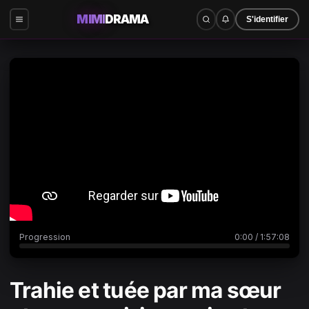
MIMI
DRAMA
S'identifier
0:00
/
1:57:08
Progression
0:00
/
1:57:08
Trahie et tuée par ma sœur