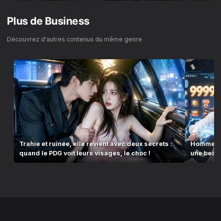
Plus de
Business
Découvrez d'autres contenus du même genre
Trahie et ruinée, elle revient avec deux secrets :
Homme ob
quand le PDG voit leurs visages, le choc !
une beaut
fort.