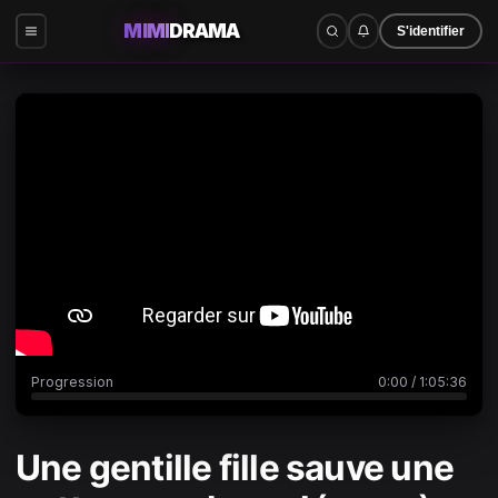
MIMI
DRAMA
S'identifier
0:00
/
1:05:36
Progression
0:00
/
1:05:36
Une gentille fille sauve une