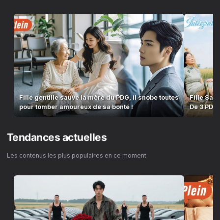
Fille gentille sauve la mère du PDG, il snobe toutes
Fille Sau
pour tomber amoureux de sa bonté !
De 3 PDG 
Tendances actuelles
Les contenus les plus populaires en ce moment