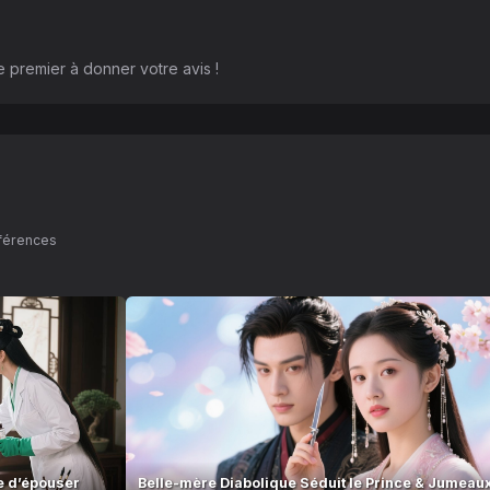
 premier à donner votre avis !
éférences
ée d’épouser
Belle-mère Diabolique Séduit le Prince & Jumeau