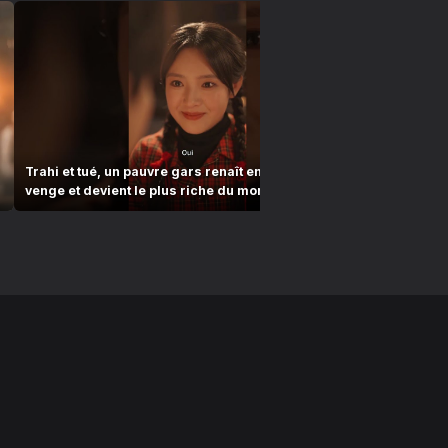
Trahi et tué, un pauvre gars renaît en 1977 ! Il se
Brisé par l’
venge et devient le plus riche du monde !
pont… mais 