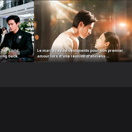
 her child.
Le mari a ravivé sentiments pour son premier
hing back.
amour lors d'une réunion d'anciens
élèves.#251006txB2