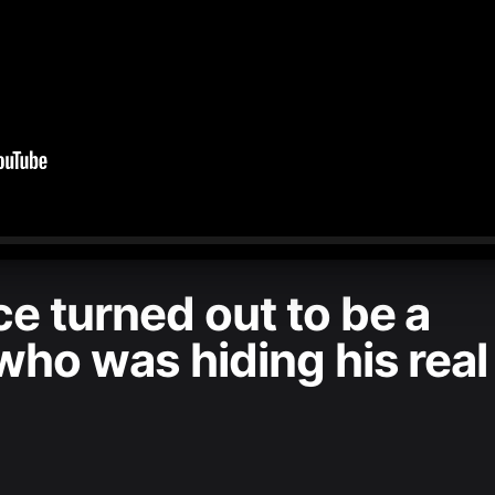
0:00
/
1:05:24
e turned out to be a
who was hiding his real