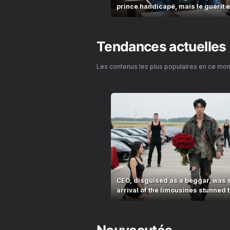
prince handicapé, mais le guérit e
commence !
Tendances actuelles
Les contenus les plus populaires en ce mo
CEO, disguised as a beggar, was 
arrival of the limousines stunned t
village!