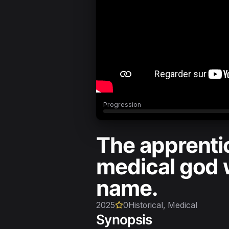
Progression
The apprentic
medical god 
name.
2025
0
Historical, Medical
Synopsis