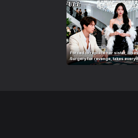
Forced to replace her sister, loses
Surgery for revenge, takes everyt