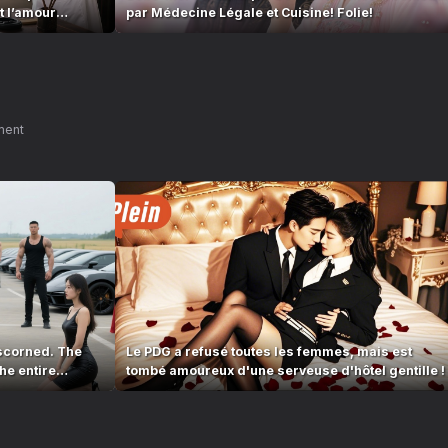
t l’amour
par Médecine Légale et Cuisine! Folie!
ment
scorned. The
Le PDG a refusé toutes les femmes, mais est
he entire
tombé amoureux d'une serveuse d'hôtel gentille !