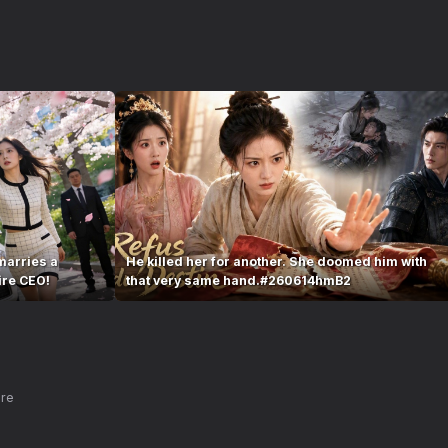
marries a
He killed her for another. She doomed him with
ire CEO!
that very same hand.#260614hmB2
nre