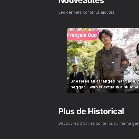
Nouveautés
Les derniers contenus ajoutés
She flees an arranged marriage, 
beggar… who is actually a billiona
Plus de
Historical
Découvrez d'autres contenus du même ge