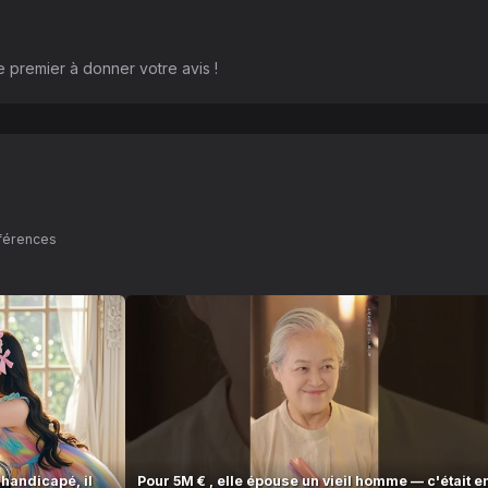
 premier à donner votre avis !
éférences
 handicapé, il
Pour 5M € , elle épouse un vieil homme — c'était e