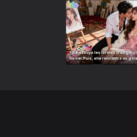
Fille essuya les larmes d’un garç
baiser.Puis, elle rencontra au gal
est PDG