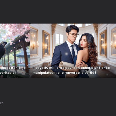
se : trahie, je
Il paye 50 milliards pour l’arracher à un fiancé
éritable !
manipulateur : elle renverse la partie !
nre