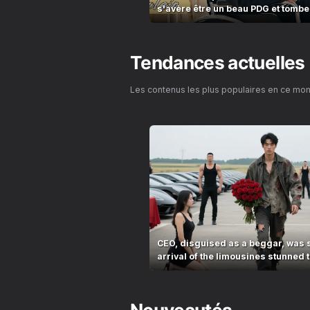
s'avère être un beau PDG et tomb
d'elle
Tendances actuelles
Les contenus les plus populaires en ce mo
CEO, disguised as a beggar, was 
arrival of the limousines stunned t
village!