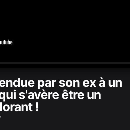
0:00
/
2:12:48
ndue par son ex à un
qui s'avère être un
orant !
e