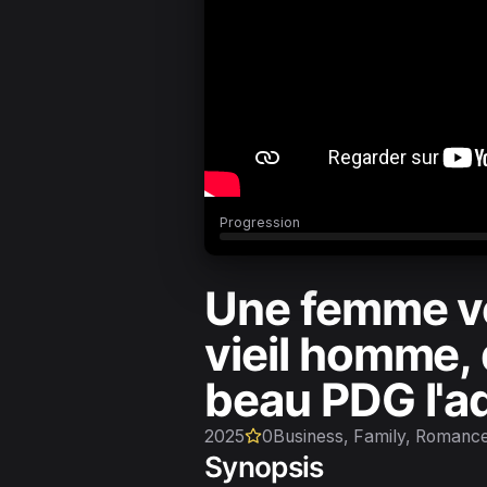
Progression
Une femme ve
vieil homme, 
beau PDG l'ad
2025
0
Business, Family, Romanc
Synopsis