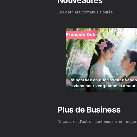
Nouveautés
Les derniers contenus ajoutés
Réincarnée en guérisseuse vénéneu
reviens pour vengeance et amour v
Plus de
Business
Découvrez d'autres contenus du même ge