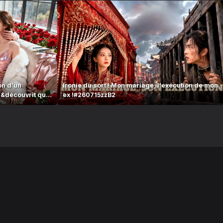
on d’un
Ironie du sort ! Mon mariage, l'exécution de mon
a&découvrit qu’il
ex !#260715zzB2