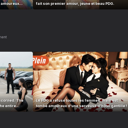
e amoureux
fait son premier amour, jeune et beau PDG.
ment
scorned. The
Le PDG a refusé toutes les femmes, mais est
he entire
tombé amoureux d'une serveuse d'hôtel gentille !