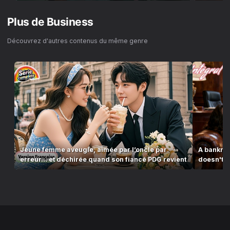
Plus de
Business
Découvrez d'autres contenus du même genre
Jeune femme aveugle, aimée par l’oncle par
A bankrup
erreur… et déchirée quand son fiancé PDG revient
doesn't k
love...