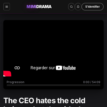
MIMI
DRAMA
S'identifier
0:00
/
54:09
Progression
0:00
/
54:09
The CEO hates the cold