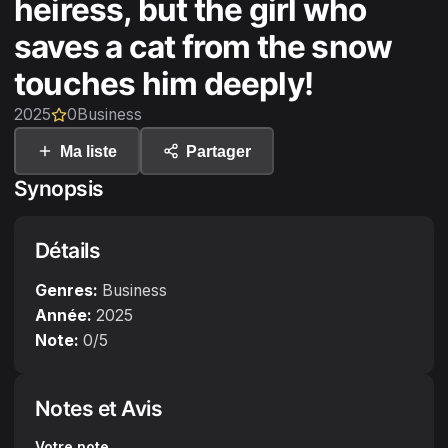
heiress, but the girl who
saves a cat from the snow
touches him deeply!
2025
0
Business
Ma liste
Partager
Synopsis
Détails
Genres:
Business
Année:
2025
Note:
0
/5
Notes et Avis
Votre note