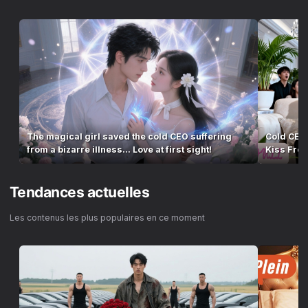
The magical girl saved the cold CEO suffering
Cold CEO 
from a bizarre illness... Love at first sight!
Kiss From
Tendances actuelles
Les contenus les plus populaires en ce moment