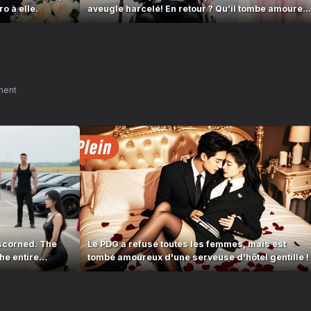
o à elle.
aveugle harcelé! En retour ? Qu’il tombe amoureu
d’elle!
ment
scorned. The
Le PDG a refusé toutes les femmes, mais est
he entire
tombé amoureux d'une serveuse d'hôtel gentille !