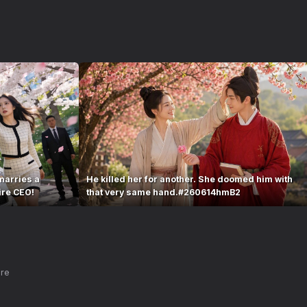
marries a
He killed her for another. She doomed him with
ire CEO!
that very same hand.#260614hmB2
nre