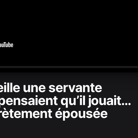
0:00
/
2:00:15
ille une servante
pensaient qu’il jouait…
ecrètement épousée