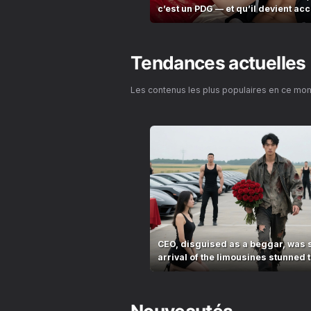
c’est un PDG — et qu’il devient accr
Tendances actuelles
Les contenus les plus populaires en ce mo
CEO, disguised as a beggar, was 
arrival of the limousines stunned t
village!