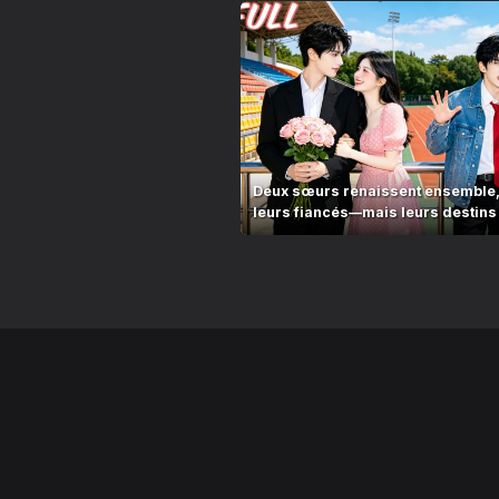
Deux sœurs renaissent ensemble
leurs fiancés—mais leurs destins 
différents