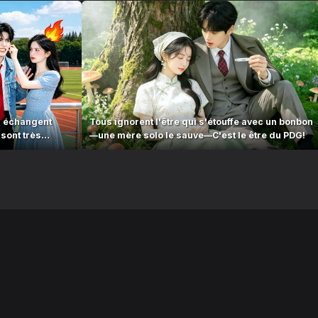
, échangent
Tous ignorent l'être qui s'étouffe avec un bonbon
sont très
—une mère solo le sauve—C'est le être du PDG!