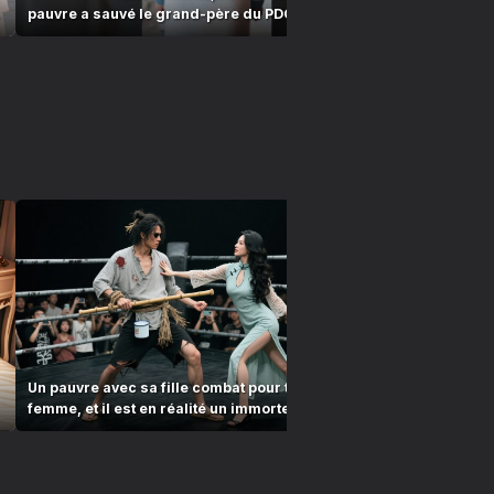
x
pauvre a sauvé le grand-père du PDG… Il l’a
l’emmène… 
épousée !
Un pauvre avec sa fille combat pour trouver une
Le mendiant 
femme, et il est en réalité un immortel invincible
fille mouran