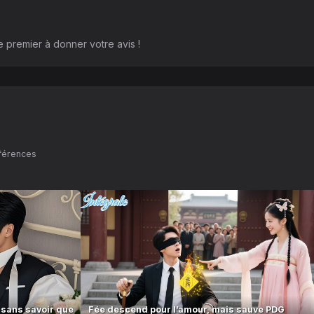
 premier à donner votre avis !
éférences
, sans savoir que
Fée descend pour l’amour, mais sauve PDG