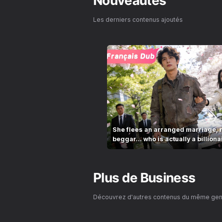
Nouveautés
Les derniers contenus ajoutés
She flees an arranged marriage, 
beggar… who is actually a billiona
Plus de
Business
Découvrez d'autres contenus du même ge