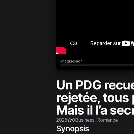
Progression
Un PDG recue
rejetée, tous 
Mais il l’a s
2025
0
Business, Romance
Synopsis