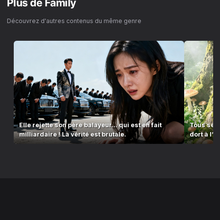
Plus de
Family
Découvrez d'autres contenus du même genre
Elle rejette son père balayeur... qui est en fait
Tous se p
milliardaire ! La vérité est brutale.
dort à l’