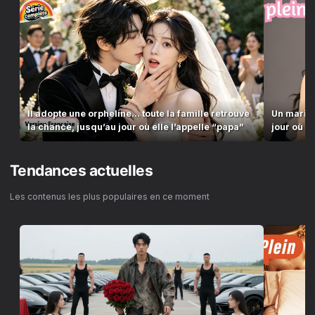
Il adopte une orpheline… toute la famille retrouve
Un mari j
la chance, jusqu’au jour où elle l’appelle “papa”
jour où l’
Tendances actuelles
Les contenus les plus populaires en ce moment