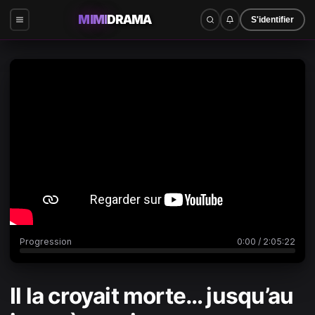
MIMI
DRAMA
S'identifier
0:00
/
2:05:22
Progression
0:00
/
2:05:22
Il la croyait morte… jusqu’au