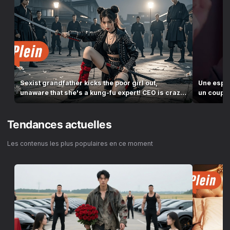
Sexist grandfather kicks the poor girl out,
Une espio
unaware that she's a kung-fu expert! CEO is crazy
un coup d
abo...
Tendances actuelles
Les contenus les plus populaires en ce moment