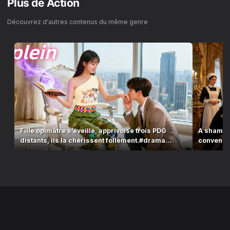
Plus de
Action
Découvrez d'autres contenus du même genre
Fille opiniâtre s’éveille, apprivoise trois PDG
A sham ma
distants, ils la chérissent follement.#drama
convenien
#series
sai...