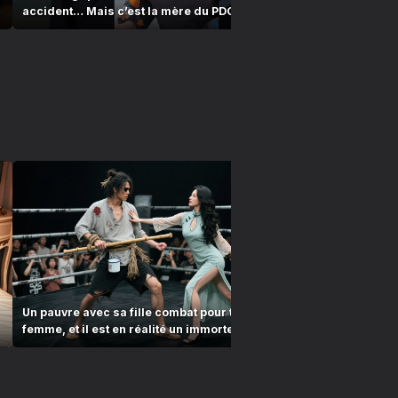
e
accident… Mais c’est la mère du PDG ?! Destin
CEO, mais c
renversé !
Un pauvre avec sa fille combat pour trouver une
Le mendiant 
femme, et il est en réalité un immortel invincible
fille mouran