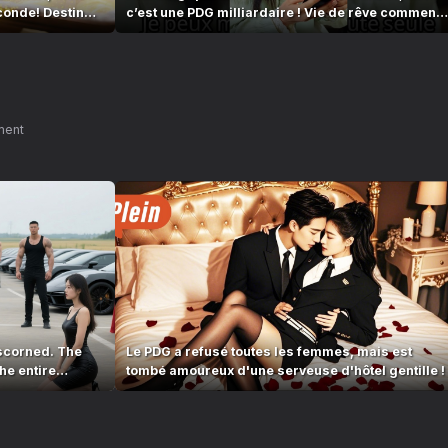
conde! Destin
c’est une PDG milliardaire ! Vie de rêve commenc
!
ment
scorned. The
Le PDG a refusé toutes les femmes, mais est
he entire
tombé amoureux d'une serveuse d'hôtel gentille !