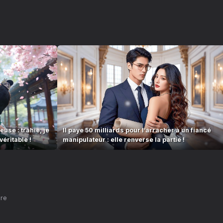
se : trahie, je
Il paye 50 milliards pour l’arracher à un fiancé
éritable !
manipulateur : elle renverse la partie !
nre