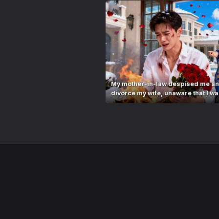
My mother-in-law despised me an
divorce my wife, unaware that I w
they...