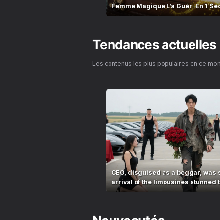
Femme Magique L’a Guéri En 1 Se
Inversé!
Tendances actuelles
Les contenus les plus populaires en ce mo
CEO, disguised as a beggar, was 
arrival of the limousines stunned t
village!