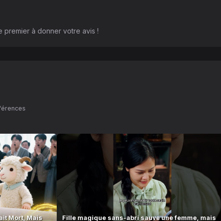
 premier à donner votre avis !
éférences
it Mort, Mais
Fille magique sans-abri sauve une femme, mais