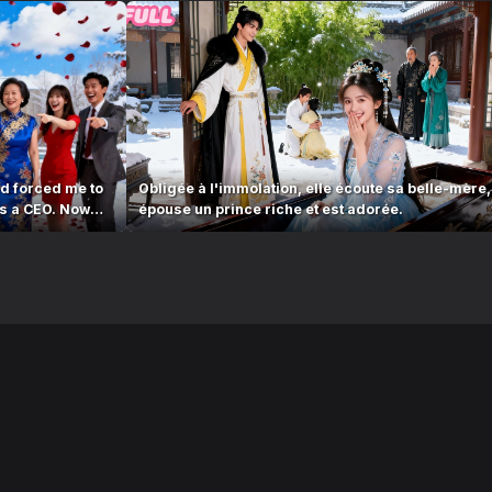
d forced me to
Obligée à l'immolation, elle écoute sa belle-mère,
as a CEO. Now
épouse un prince riche et est adorée.