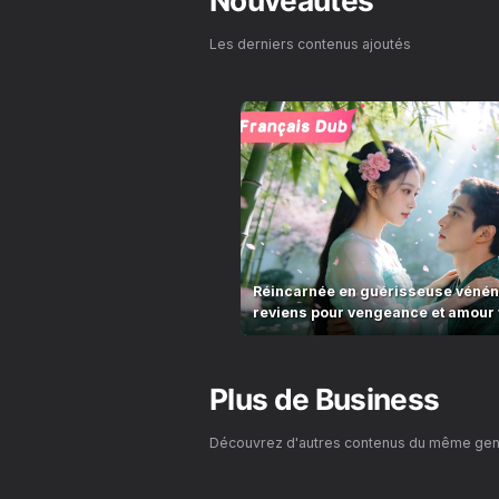
Nouveautés
Les derniers contenus ajoutés
Réincarnée en guérisseuse vénéneu
reviens pour vengeance et amour v
Plus de
Business
Découvrez d'autres contenus du même ge