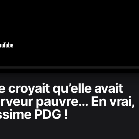
0:00
/
2:21:23
 croyait qu’elle avait
rveur pauvre… En vrai,
issime PDG !