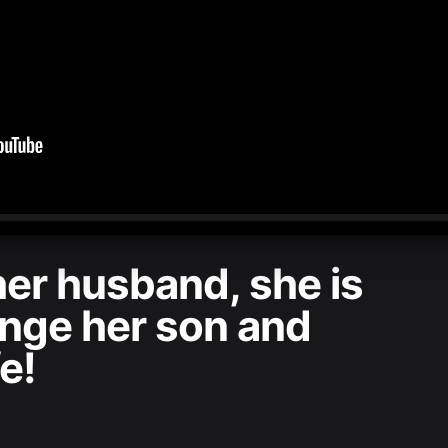
0:00
/
1:02:38
her husband, she is
enge her son and
fe!