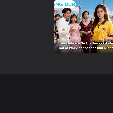
From Delivery Girl to Heiress: I s
God of War dad to teach him a les