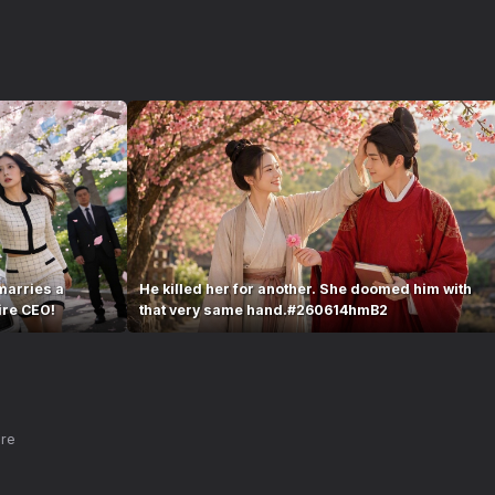
marries a
He killed her for another. She doomed him with
ire CEO!
that very same hand.#260614hmB2
nre