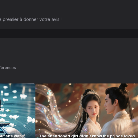
 premier à donner votre avis !
éférences
but she was
The abandoned girl didn't know the prince loved