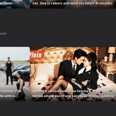
oulmate!
her. She is reborn and wins his heart! #romantic
ment
scorned. The
Le PDG a refusé toutes les femmes, mais est
he entire
tombé amoureux d'une serveuse d'hôtel gentille !