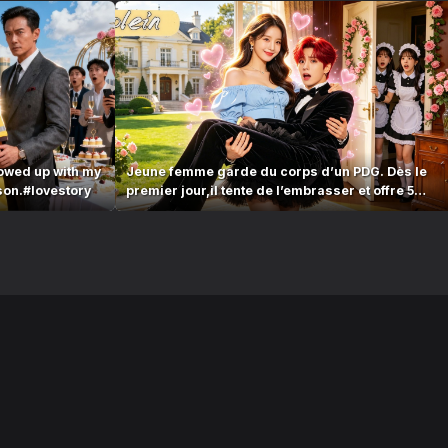
howed up with my
Jeune femme garde du corps d’un PDG. Dès le
son.#lovestory
premier jour,il tente de l’embrasser et offre 5
millions