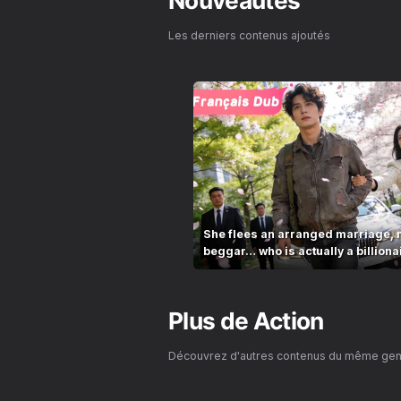
Nouveautés
Les derniers contenus ajoutés
She flees an arranged marriage, 
beggar… who is actually a billiona
Plus de
Action
Découvrez d'autres contenus du même ge