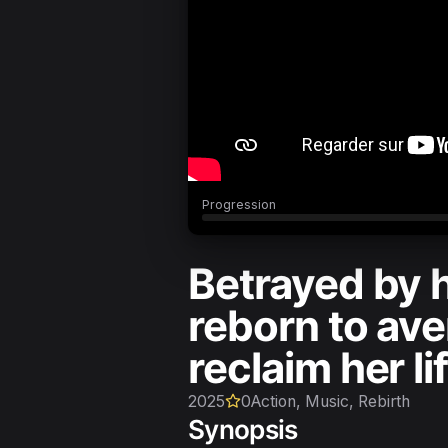
Progression
Betrayed by 
reborn to av
reclaim her li
2025
0
Action, Music, Rebirth
Synopsis