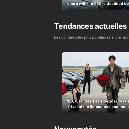
reborn with the CEO, a destined s
Tendances actuelles
Les contenus les plus populaires en ce mo
CEO, disguised as a beggar, was 
arrival of the limousines stunned t
village!