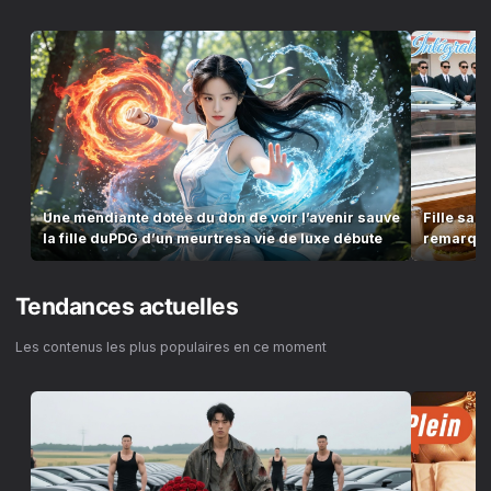
Une mendiante dotée du don de voir l’avenir sauve
Fille san
la fille duPDG d’un meurtresa vie de luxe débute
remarque,
!
Tendances actuelles
Les contenus les plus populaires en ce moment