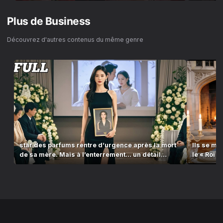
Plus de
Business
Découvrez d'autres contenus du même genre
star des parfums rentre d’urgence après la mort
Ils se m
de sa mère. Mais à l’enterrement… un détail
le « Roi d
cloche.
genoux.