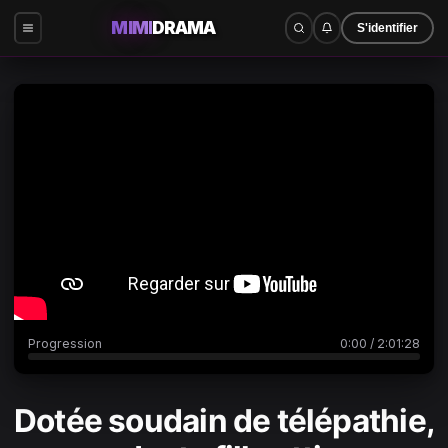
MIMI
DRAMA
S'identifier
0:00
/
2:01:28
Progression
0:00
/
2:01:28
Dotée soudain de télépathie,