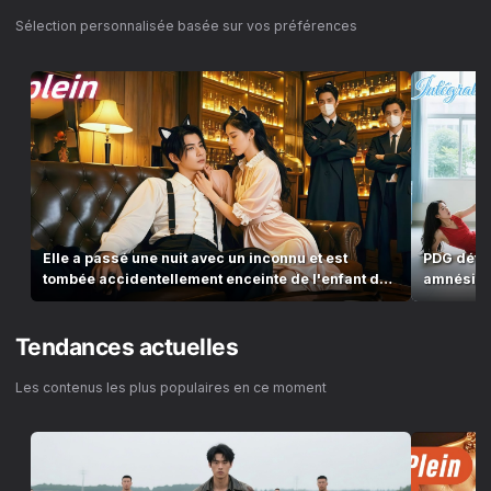
Sélection personnalisée basée sur vos préférences
Elle a passé une nuit avec un inconnu et est
PDG détes
tombée accidentellement enceinte de l'enfant du
amnésie e
PDG.
commenc
Tendances actuelles
Les contenus les plus populaires en ce moment