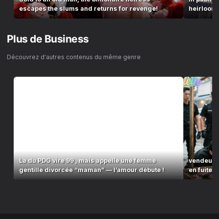
escapes the slums and returns for revenge!
heirloom,
Plus de
Business
Découvrez d'autres contenus du même genre
La du PDG vire 99 , mais appelle une femme
vendeuse
gentille divorcée “maman” — l’amour débute !
en fuite—
d’amour