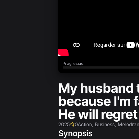
Progression
My husband th
because I'm 
He will regre
2025
0
Action, Business, Melodra
Synopsis