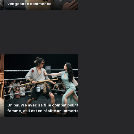
vengeance commence.
shed a singl
Un pauvre avec sa fille combat pour trouver une
Le mendiant 
femme, et il est en réalité un immortel invincible
fille mouran