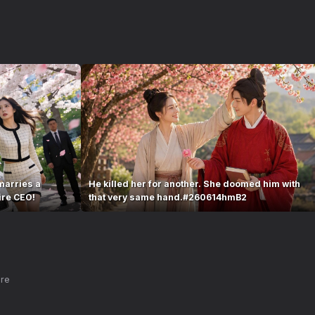
marries a
He killed her for another. She doomed him with
ire CEO!
that very same hand.#260614hmB2
nre