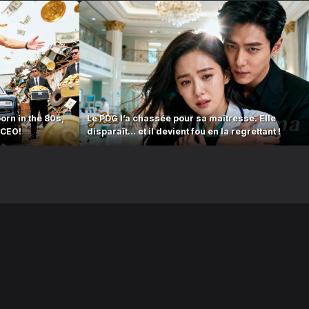
born in the 80s,
Le PDG l’a chassée pour sa maîtresse. Elle
 CEO!
disparaît… et il devient fou en la regrettant !