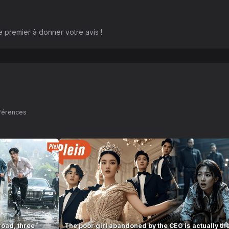
 premier à donner votre avis !
éférences
road, three
The poor girl abandoned by the CEO is actually th