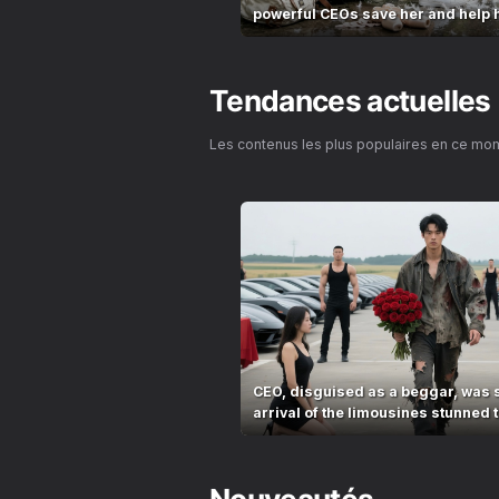
powerful CEOs save her and help 
Tendances actuelles
Les contenus les plus populaires en ce mo
CEO, disguised as a beggar, was 
arrival of the limousines stunned t
village!