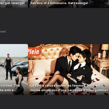
her get revenge!
heiress of a billionaire. Get revenge!
ment
scorned. The
Le PDG a refusé toutes les femmes, mais est
he entire
tombé amoureux d'une serveuse d'hôtel gentille !