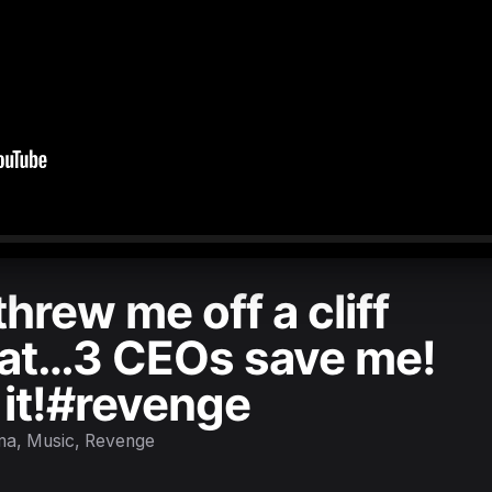
0:00
/
1:38:57
rew me off a cliff
fat…3 CEOs save me!
t it!#revenge
ma, Music, Revenge