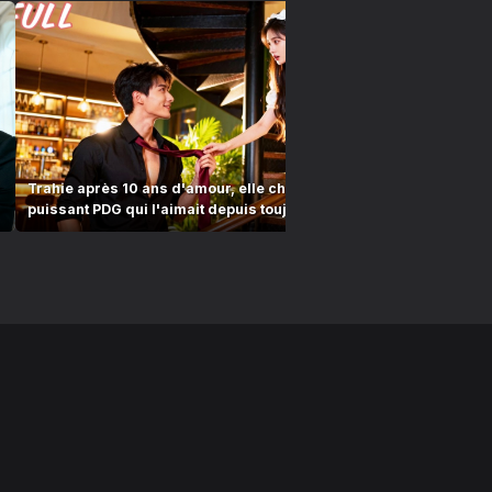
Trahie après 10 ans d'amour, elle choisit un
Le PDG renv
puissant PDG qui l'aimait depuis toujours.
amnésique, 
“mari” !