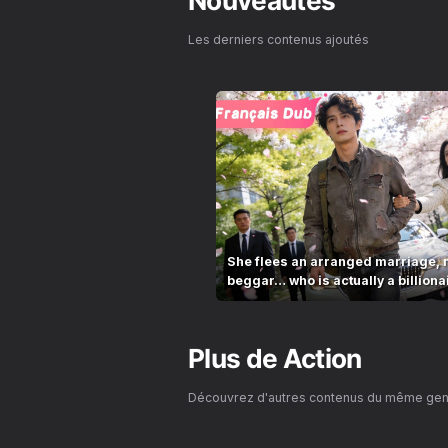
Nouveautés
Les derniers contenus ajoutés
She flees an arranged marriage, 
beggar… who is actually a billiona
Plus de
Action
Découvrez d'autres contenus du même ge