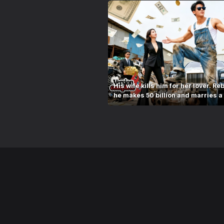
His wife kills him for her lover. Re
he makes 50 billion and marries a