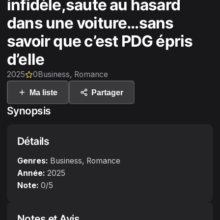
infidèle,saute au hasard
dans une voiture…sans
savoir que c’est PDG épris
d’elle
2025
0
Business, Romance
Ma liste
Partager
Synopsis
Détails
Genres:
Business, Romance
Année:
2025
Note:
0
/5
Notes et Avis