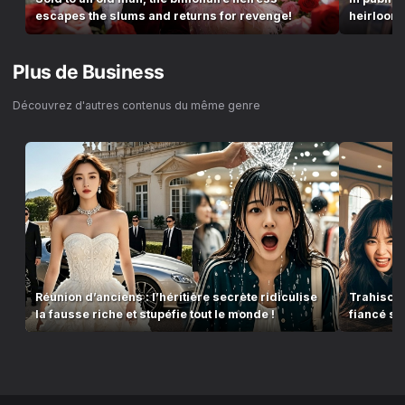
escapes the slums and returns for revenge!
heirloom,
Plus de
Business
Découvrez d'autres contenus du même genre
Réunion d’anciens : l’héritière secrète ridiculise
Trahison 
la fausse riche et stupéfie tout le monde !
fiancé san