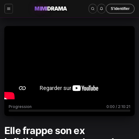
MIMI
DRAMA
S'identifier
0:00
/
2:10:21
Progression
0:00
/
2:10:21
Elle frappe son ex