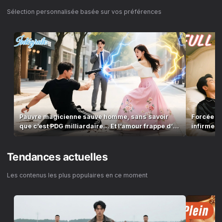
Sélection personnalisée basée sur vos préférences
Pauvre magicienne sauve homme, sans savoir
Forcée pa
que c’est PDG milliardaire… Et l’amour frappe d’un
infirme…s
coup !
irrésistib
Tendances actuelles
Les contenus les plus populaires en ce moment