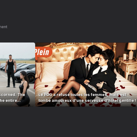
ment
scorned. The
Le PDG a refusé toutes les femmes, mais est
he entire
tombé amoureux d'une serveuse d'hôtel gentille !