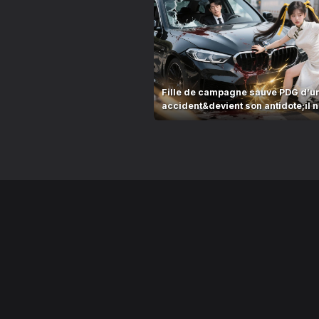
Fille de campagne sauve PDG d’u
accident&devient son antidote;il n
après l’avoir goûtée