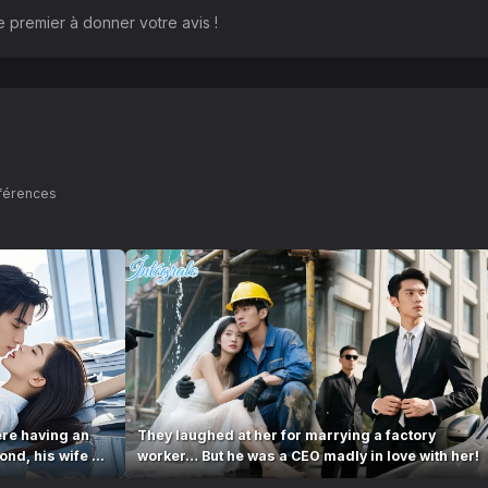
 premier à donner votre avis !
éférences
re having an
They laughed at her for marrying a factory
ond, his wife ...
worker… But he was a CEO madly in love with her!