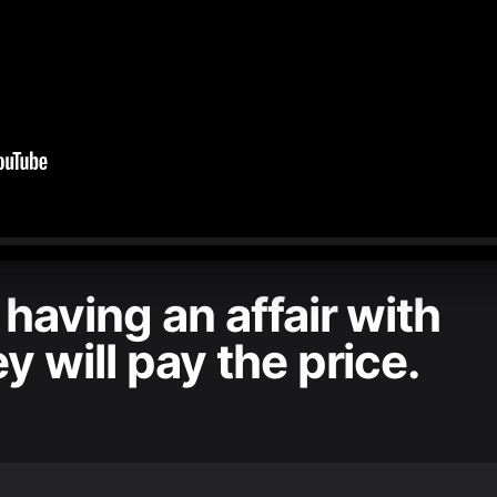
0:00
/
1:12:37
 having an affair with
y will pay the price.