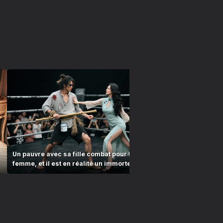
Un pauvre avec sa fille combat pour trouver une
Le mendiant 
femme, et il est en réalité un immortel invincible
fille mouran