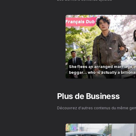
She flees an arranged marriage, 
beggar… who is actually a billiona
Plus de
Business
Découvrez d'autres contenus du même ge