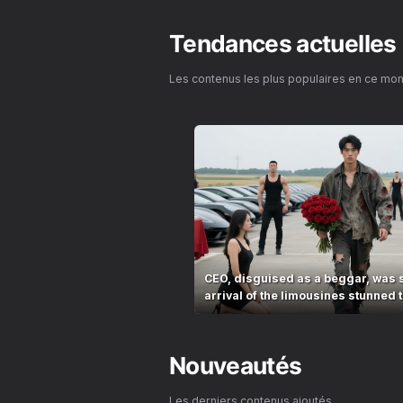
Tendances actuelles
Les contenus les plus populaires en ce mo
CEO, disguised as a beggar, was 
arrival of the limousines stunned t
village!
Nouveautés
Les derniers contenus ajoutés