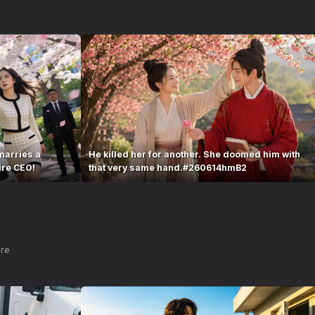
marries a
He killed her for another. She doomed him with
ire CEO!
that very same hand.#260614hmB2
nre