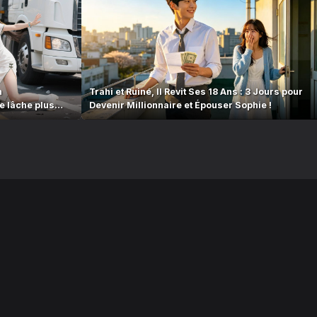
n
Trahi et Ruiné, Il Revit Ses 18 Ans : 3 Jours pour
e lâche plus
Devenir Millionnaire et Épouser Sophie !