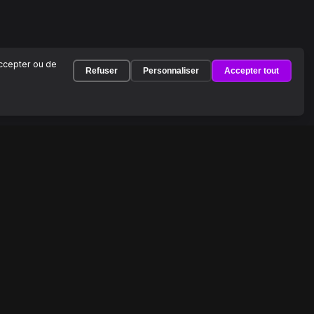
accepter ou de
Refuser
Personnaliser
Accepter tout
À PROPOS
À propos de MimiDrama
Carrières