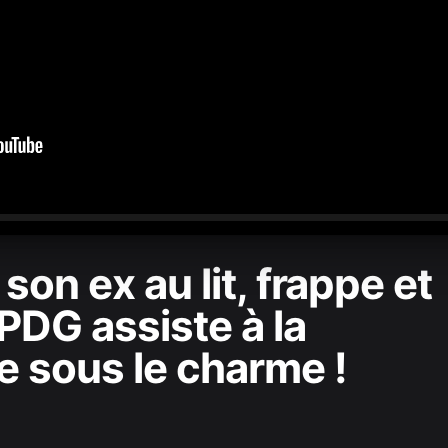
0:00
/
1:58:47
son ex au lit, frappe et
 PDG assiste à la
sous le charme !