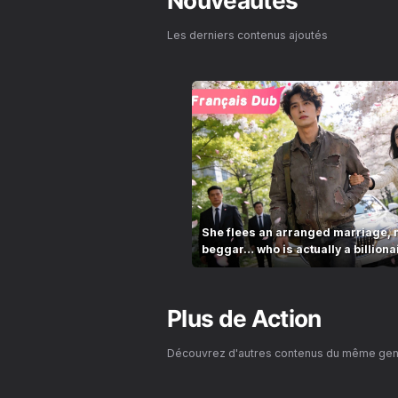
Nouveautés
Les derniers contenus ajoutés
She flees an arranged marriage, 
beggar… who is actually a billiona
Plus de
Action
Découvrez d'autres contenus du même ge