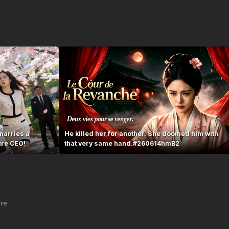
marries a
He killed her for another. She doomed him with
ire CEO!
that very same hand.#260614hmB2
nre