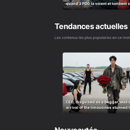
quand 3 PDG la voient et tombent
!
Tendances actuelles
Les contenus les plus populaires en ce mo
CEO, disguised as a beggar, was 
arrival of the limousines stunned t
village!