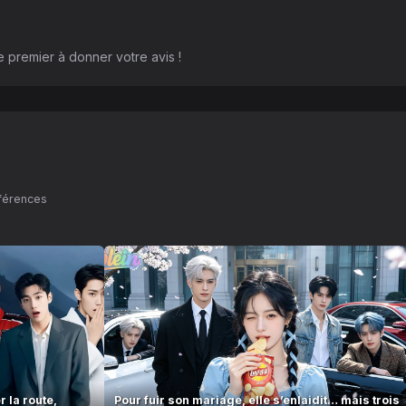
 premier à donner votre avis !
éférences
 la route,
Pour fuir son mariage, elle s’enlaidit… mais trois