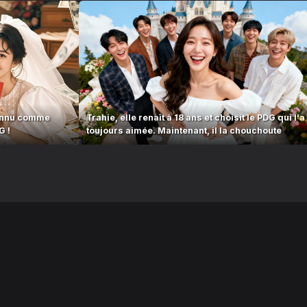
nconnu comme
Trahie, elle renaît à 18 ans et choisit le PDG qui l'a
G !
toujours aimée. Maintenant, il la chouchoute