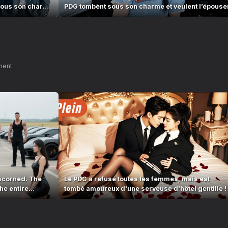
 sous son charme
PDG tombent sous son charme et veulent l’épouse
ment
scorned. The
Le PDG a refusé toutes les femmes, mais est
he entire
tombé amoureux d'une serveuse d'hôtel gentille !