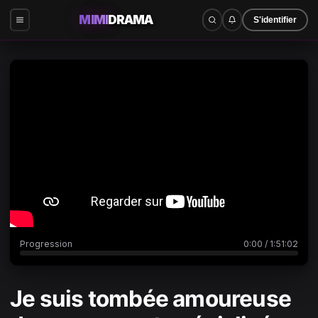
MIMI
DRAMA
S'identifier
0:00
/
1:51:02
Progression
0:00
/
1:51:02
Je suis tombée amoureuse