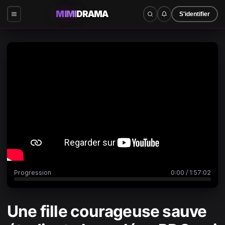
MIMI
DRAMA
S'identifier
0:00
/
1:57:02
Progression
0:00
/
1:57:02
Une fille courageuse sauve