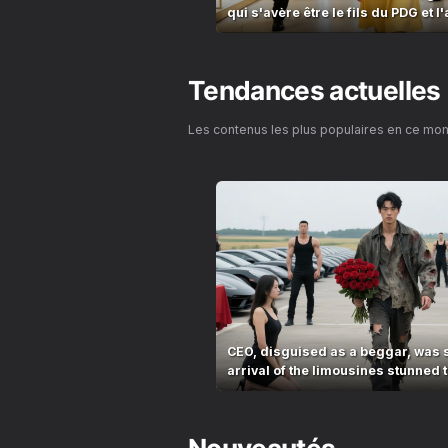
qui s'avère être le fils du PDG et 
Tendances actuelles
Les contenus les plus populaires en ce mo
CEO, disguised as a beggar, was 
arrival of the limousines stunned t
village!