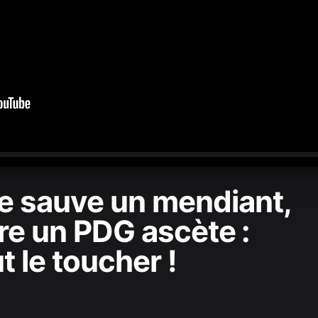
0:00
/
1:22:36
 sauve un mendiant,
tre un PDG ascète :
t le toucher !