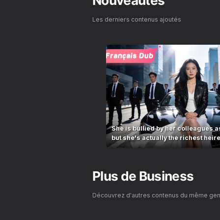
Nouveautés
Les derniers contenus ajoutés
She is bullied by her colleagues as
but she's actually the richest heir
Plus de
Business
Découvrez d'autres contenus du même ge