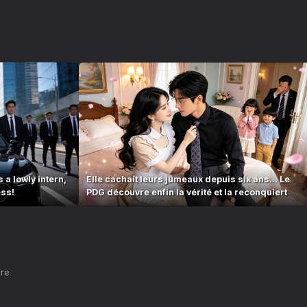
 a lowly intern,
Elle cachait leurs jumeaux depuis six ans… Le
ess!
PDG découvre enfin la vérité et la reconquiert
nre