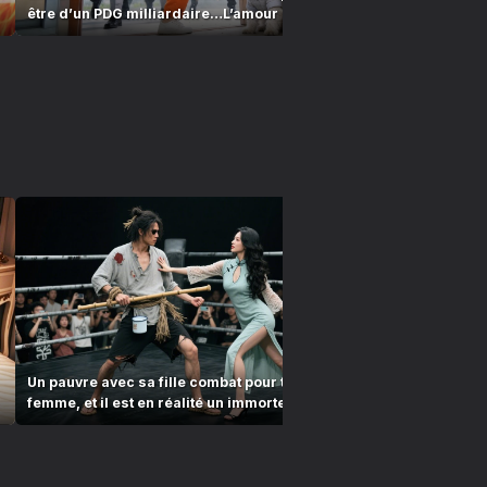
être d’un PDG milliardaire…L’amour commence !
est son être 
Un pauvre avec sa fille combat pour trouver une
Le mendiant 
femme, et il est en réalité un immortel invincible
fille mouran