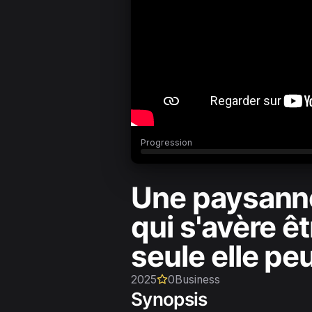
Progression
Une paysanne
qui s'avère ê
seule elle peu
2025
0
Business
Synopsis