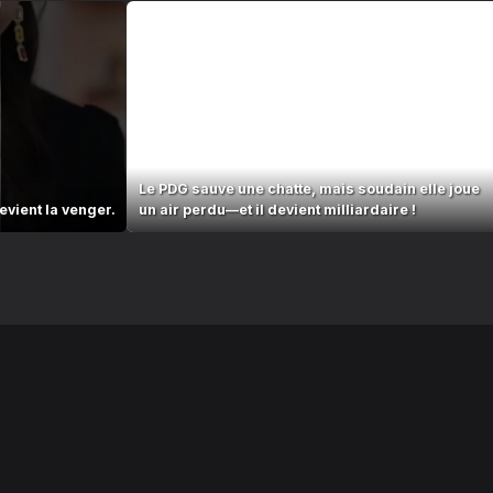
Le PDG sauve une chatte, mais soudain elle joue
evient la venger.
un air perdu—et il devient milliardaire !