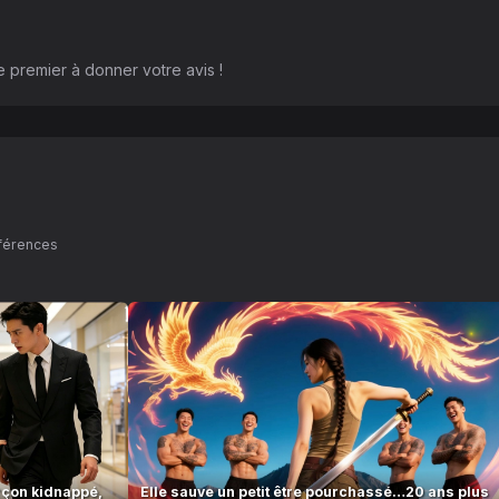
 premier à donner votre avis !
éférences
rçon kidnappé,
Elle sauve un petit être pourchassé…20 ans plus