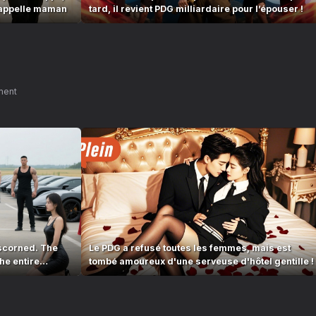
l'appelle maman
tard, il revient PDG milliardaire pour l’épouser !
ment
scorned. The
Le PDG a refusé toutes les femmes, mais est
he entire
tombé amoureux d'une serveuse d'hôtel gentille !