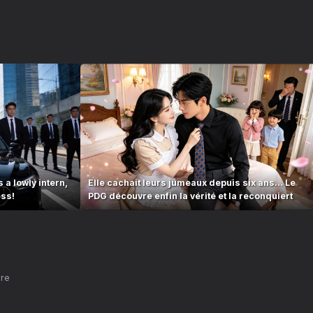
 a lowly intern,
Elle cachait leurs jumeaux depuis six ans… Le
ess!
PDG découvre enfin la vérité et la reconquiert
nre