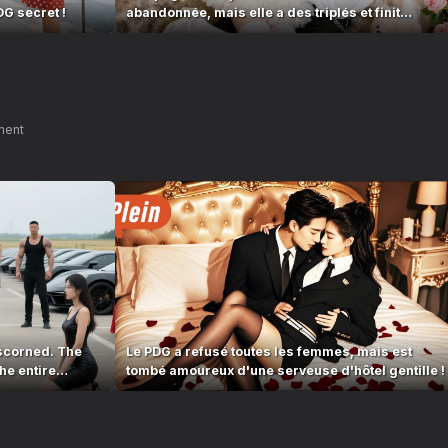
DG secret !
abandonnée, mais elle a des triplés et finit
choyée!
ment
scorned. The
Le PDG a refusé toutes les femmes, mais est
he entire
tombé amoureux d'une serveuse d'hôtel gentille !