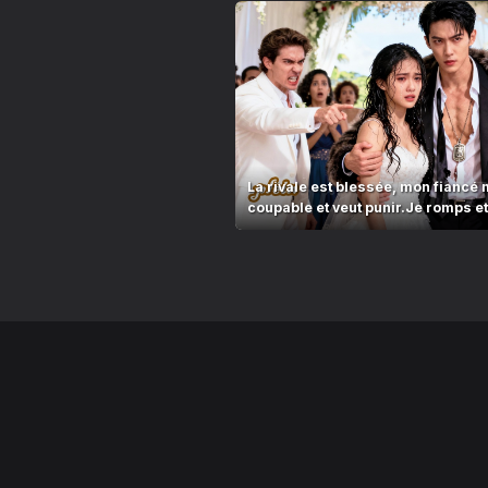
La rivale est blessée, mon fiancé 
coupable et veut punir.Je romps e
qui aime