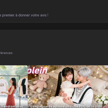
 premier à donner votre avis !
éférences
un mendiant avec
campagnarde épouse un riche PDG:on la croit