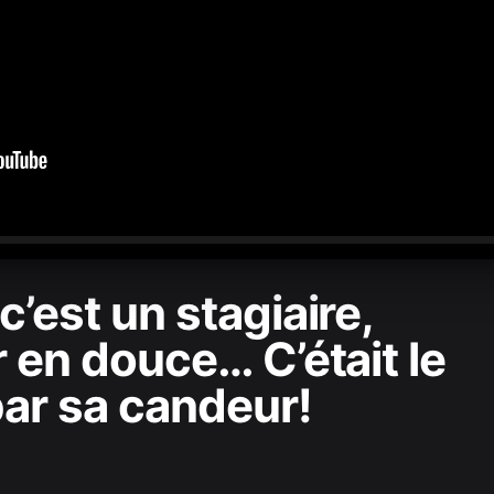
0:00
/
2:11:02
 c’est un stagiaire,
er en douce… C’était le
par sa candeur!