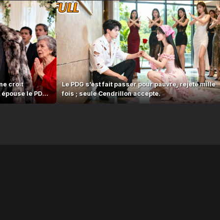
me croit
Le PDG s’est fait passer pour pauvre, rejeté mille
t épouse le PDG
fois ; seule Cendrillon accepte.