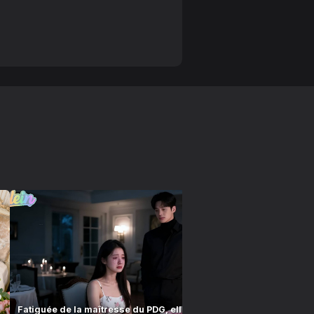
Fatiguée de la maîtresse du PDG, elle divorça—
Le PDG croit