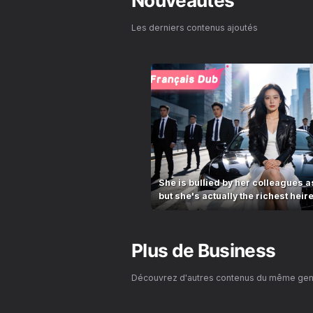
Nouveautés
Les derniers contenus ajoutés
She is bullied by her colleagues as
but she's actually the richest heir
Plus de
Business
Découvrez d'autres contenus du même ge