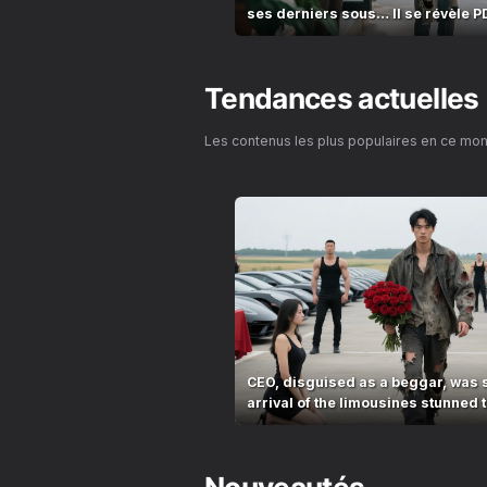
ses derniers sous… Il se révèle P
Tendances actuelles
Les contenus les plus populaires en ce mo
CEO, disguised as a beggar, was 
arrival of the limousines stunned t
village!