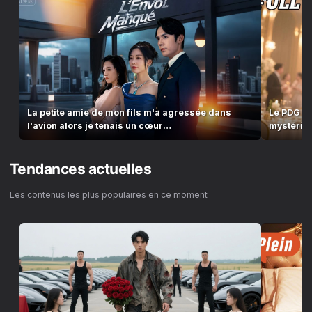
La petite amie de mon fils m'a agressée dans
Le PDG t
l'avion alors je tenais un cœur
mystérieu
artificiel.#251025fsB2
arrangée 
Tendances actuelles
Les contenus les plus populaires en ce moment