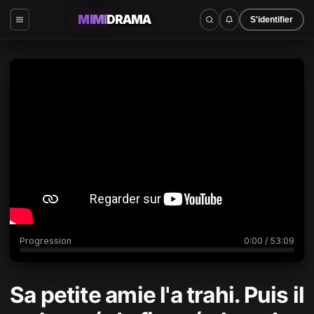
MIMI
DRAMA
S'identifier
0:00
/
53:09
Progression
0:00
/
53:09
Sa petite amie l'a trahi. Puis il